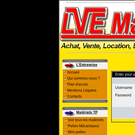
L'Entreprise
Accueil
Enter your 
Qui sommes-nous ?
Plan d'accès
Username
Mentions Légales
Password
Contacts
Matériels TP
Voir tous les matériels
Pelles Mécaniques
Mini pelles