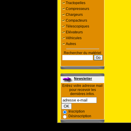
Tractopelles
Compresseurs
Chargeurs
Compacteurs
Télescopiques
Elévateurs
Véhicules
Autres
Rechercher du matériel
Newsletter
Entrez votre adresse mail
pour recevoir les
dernières infos.
Inscription
Désinscription