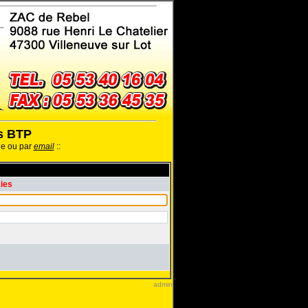
ls BTP
ne ou par
email
::
kies
admin