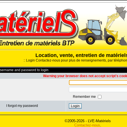
Location, vente, entretien de matérie
::
Login
Contactez-nous pour plus de renseignements, par télépho
username and password to login
Warning your browser does not accept script's coo
Remember me
I forgot my password
©2005-2026 - LVE-Matériels
Contactez-nous
.