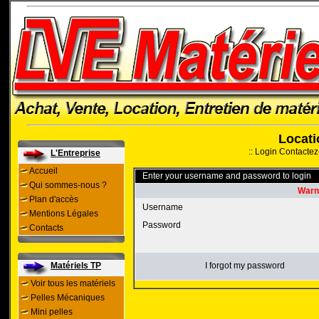
Locati
::
Login
Contactez
L'Entreprise
Accueil
Enter your username and password to login
Qui sommes-nous ?
Warni
Plan d'accès
Username
Mentions Légales
Password
Contacts
Matériels TP
I forgot my password
Voir tous les matériels
Pelles Mécaniques
Mini pelles