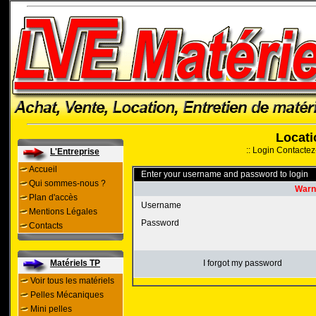
Locati
::
Login
Contactez
L'Entreprise
Accueil
Enter your username and password to login
Qui sommes-nous ?
Warni
Plan d'accès
Username
Mentions Légales
Password
Contacts
Matériels TP
I forgot my password
Voir tous les matériels
Pelles Mécaniques
Mini pelles