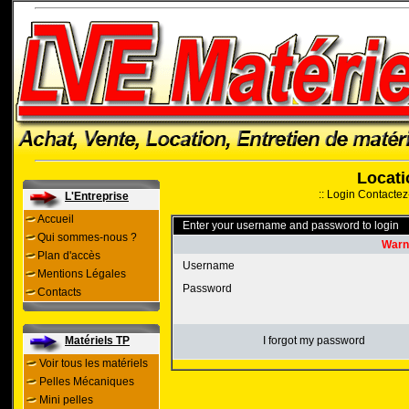
Locati
::
Login
Contactez
L'Entreprise
Accueil
Enter your username and password to login
Qui sommes-nous ?
Warni
Plan d'accès
Username
Mentions Légales
Password
Contacts
Matériels TP
I forgot my password
Voir tous les matériels
Pelles Mécaniques
Mini pelles