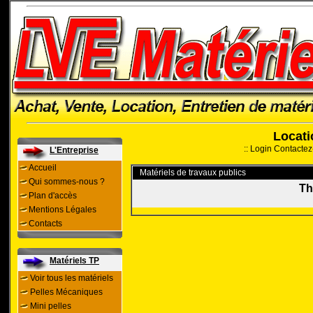
Locati
::
Login
Contactez
L'Entreprise
Accueil
Matériels de travaux publics
Qui sommes-nous ?
Th
Plan d'accès
Mentions Légales
Contacts
Matériels TP
Voir tous les matériels
Pelles Mécaniques
Mini pelles