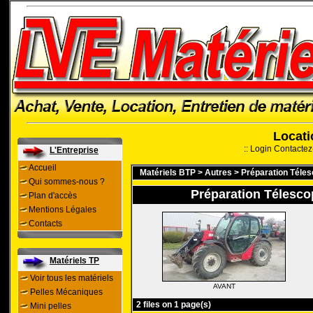
Locati
::
Login
Contactez
L'Entreprise
Accueil
Matériels BTP
>
Autres
>
Préparation Tél
Qui sommes-nous ?
Préparation Téles
Plan d'accès
Mentions Légales
Contacts
Matériels TP
Voir tous les matériels
AVANT
Pelles Mécaniques
2 files on 1 page(s)
Mini pelles